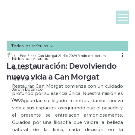
Todos los artículos
Eco Finca Can Morgat
21 dic 2024
5 min de lectura
Todos los artículos
La restauración: Devolviendo
Renovación
nueva vida a Can Morgat
Patrimonio
Restaurar Can Morgat comienza con un cuidado 
Jardín Botánico
profundo por su esencia única. Nuestra misión es 
Visión
salvaguardar su legado mientras damos nueva 
vida a sus espacios, asegurando que el pasado y 
el presente se entrelacen armoniosamente. 
Guiados por una filosofía que valora la belleza 
natural de la finca, cada decisión en la 