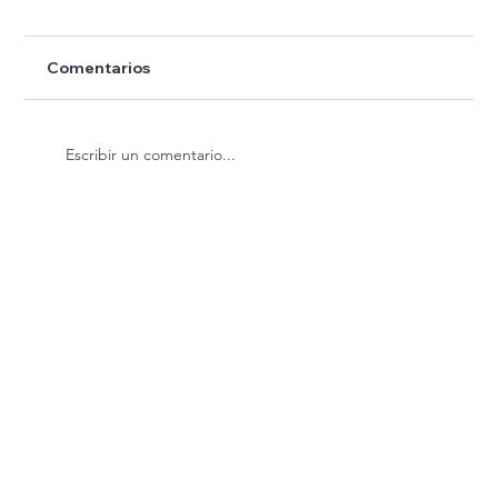
Comentarios
Escribir un comentario...
El sol regresa a Can Morgat una vez más